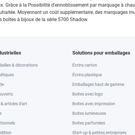
x. Grâce à la Possibilité d'ennoblissement par marquage à chaud 
 souhaitée. Moyennant un coût supplémentaire, des marquages mul
es boîtes à bijoux de la série 5700 Shadow.
dustrielles
Solutions pour emballages
ailles & décorations
Écrins carton
étiques
Écrins plastique
ode
Emballages haut de gamme
ouverts
Boites avec logo
 articles d'art
Boites avec impression
e
Boites lumineuses
tionnels
Boites parfumées
dition
Start-up & petites entreprises