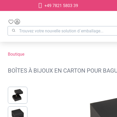
+49 7821 5803 39
recherche
Passer à la navigation principale
Boutique
BOÎTES À BIJOUX EN CARTON POUR BAGUE
Ignorer la galerie d'images