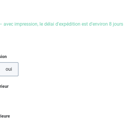
– avec impression, le délai d'expédition est d'environ 8 jours
ez
sion
oui
ez
rieur
ez
rieure