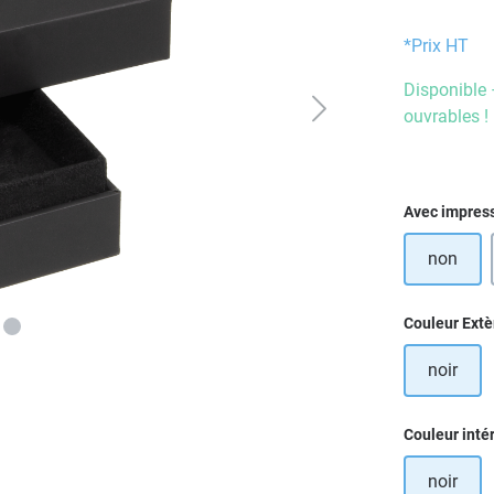
*Prix HT
Disponible 
ouvrables !
Sélectionn
Avec impres
non
Sélectionn
Couleur Extè
noir
Sélectionn
Couleur inté
noir