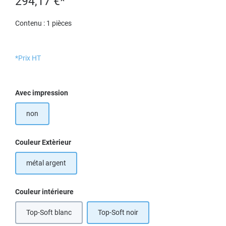
294,17 €*
Contenu :
1 pièces
*Prix HT
Sélectionnez
Avec impression
non
Sélectionnez
Couleur Extèrieur
métal argent
Sélectionnez
Couleur intérieure
Top-Soft blanc
Top-Soft noir