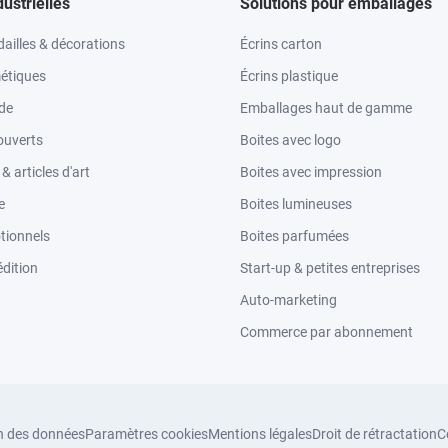
dustrielles
Solutions pour emballages
ailles & décorations
Écrins carton
étiques
Écrins plastique
ode
Emballages haut de gamme
ouverts
Boites avec logo
 articles d'art
Boites avec impression
e
Boites lumineuses
tionnels
Boites parfumées
dition
Start-up & petites entreprises
Auto-marketing
Commerce par abonnement
n des données
Paramètres cookies
Mentions légales
Droit de rétractation
C