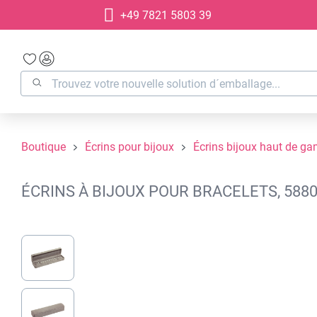
+49 7821 5803 39
recherche
Passer à la navigation principale
Boutique
Écrins pour bijoux
Écrins bijoux haut de g
ÉCRINS À BIJOUX POUR BRACELETS, 588
Ignorer la galerie d'images