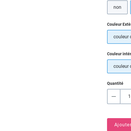
non
Sélectionn
Couleur Extè
couleur 
Sélectionn
Couleur inté
couleur 
Quantité
Ajoute