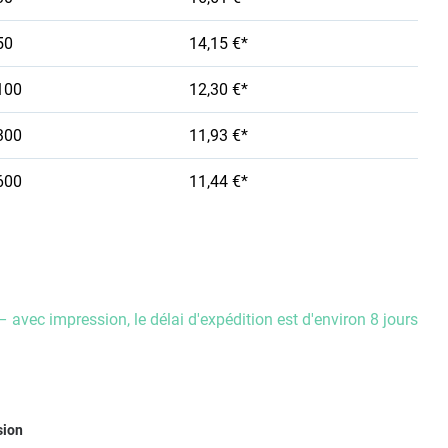
50
14,15 €*
100
12,30 €*
300
11,93 €*
600
11,44 €*
– avec impression, le délai d'expédition est d'environ 8 jours
ez
sion