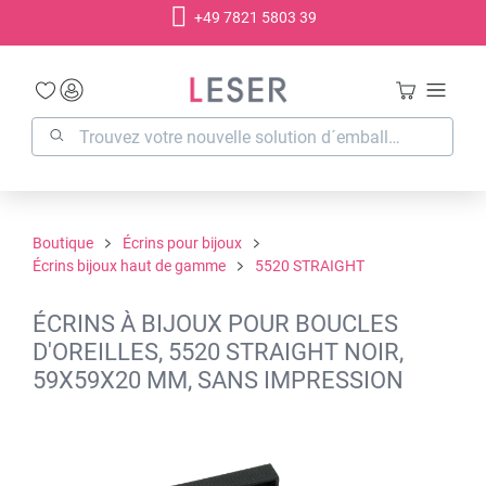
+49 7821 5803 39
tenu principal
Boutique
Écrins pour bijoux
Écrins bijoux haut de gamme
5520 STRAIGHT
ÉCRINS À BIJOUX POUR BOUCLES
D'OREILLES, 5520 STRAIGHT NOIR,
59X59X20 MM, SANS IMPRESSION
Ignorer la galerie d'images