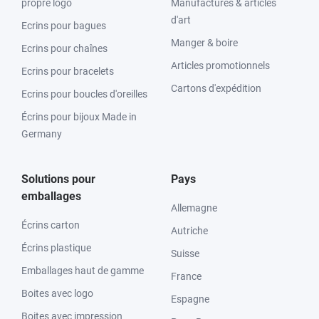
propre logo
Manufactures & articles
d'art
Ecrins pour bagues
Manger & boire
Ecrins pour chaînes
Articles promotionnels
Ecrins pour bracelets
Cartons d'expédition
Ecrins pour boucles d'oreilles
Écrins pour bijoux Made in
Germany
Solutions pour
Pays
emballages
Allemagne
Écrins carton
Autriche
Écrins plastique
Suisse
Emballages haut de gamme
France
Boites avec logo
Espagne
Boites avec impression