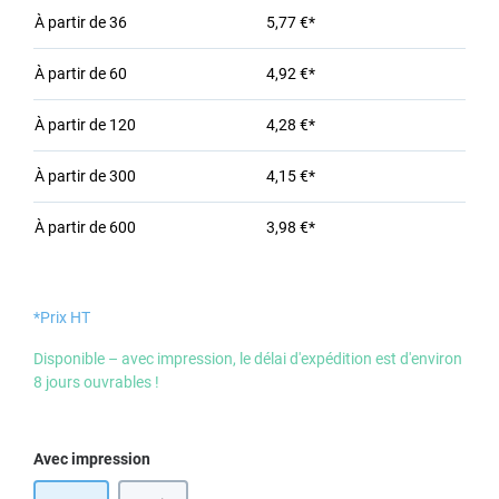
À partir de
36
5,77 €*
À partir de
60
4,92 €*
À partir de
120
4,28 €*
À partir de
300
4,15 €*
À partir de
600
3,98 €*
*Prix HT
Disponible – avec impression, le délai d'expédition est d'environ
8 jours ouvrables !
Sélectionnez
Avec impression