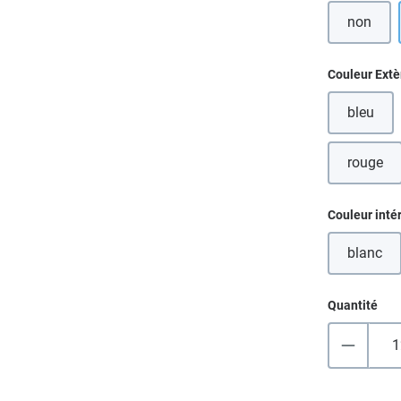
non
Sélectionn
Couleur Extè
bleu
(Cette 
rouge
Sélectionn
Couleur inté
blanc
(Cette
Quantité