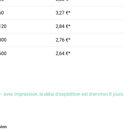
60
3,27 €*
120
2,84 €*
300
2,76 €*
600
2,64 €*
– avec impression, le délai d'expédition est d'environ 8 jours
ez
sion