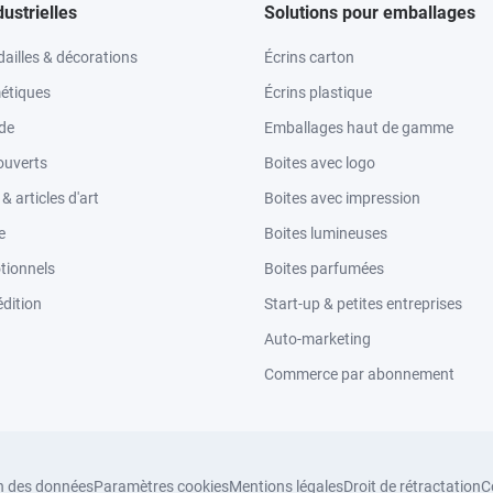
dustrielles
Solutions pour emballages
ailles & décorations
Écrins carton
étiques
Écrins plastique
ode
Emballages haut de gamme
ouverts
Boites avec logo
 articles d'art
Boites avec impression
e
Boites lumineuses
tionnels
Boites parfumées
dition
Start-up & petites entreprises
Auto-marketing
Commerce par abonnement
n des données
Paramètres cookies
Mentions légales
Droit de rétractation
C