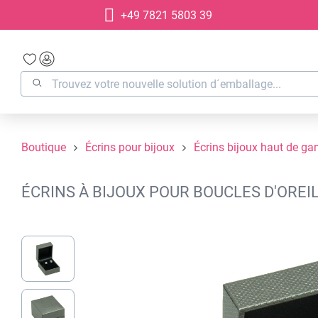
+49 7821 5803 39
recherche
Passer à la navigation principale
Boutique
Écrins pour bijoux
Écrins bijoux haut de g
ÉCRINS À BIJOUX POUR BOUCLES D'OREIL
Ignorer la galerie d'images