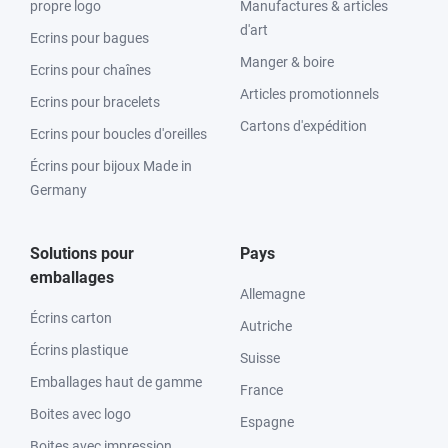
propre logo
Manufactures & articles
d'art
Ecrins pour bagues
Manger & boire
Ecrins pour chaînes
Articles promotionnels
Ecrins pour bracelets
Cartons d'expédition
Ecrins pour boucles d'oreilles
Écrins pour bijoux Made in
Germany
Solutions pour
Pays
emballages
Allemagne
Écrins carton
Autriche
Écrins plastique
Suisse
Emballages haut de gamme
France
Boites avec logo
Espagne
Boites avec impression