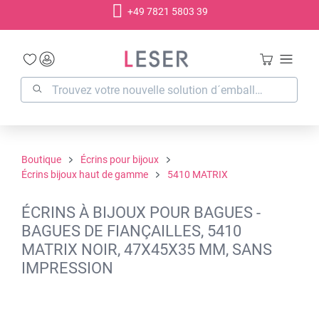
+49 7821 5803 39
tenu principal
Boutique
Écrins pour bijoux
Écrins bijoux haut de gamme
5410 MATRIX
ÉCRINS À BIJOUX POUR BAGUES -
BAGUES DE FIANÇAILLES, 5410
MATRIX NOIR, 47X45X35 MM, SANS
IMPRESSION
Ignorer la galerie d'images