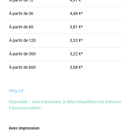
À partir de
12
4,97 €*
À partir de
36
4,48 €*
À partir de
60
3,81 €*
À partir de
120
3,32 €*
À partir de
300
3,22 €*
À partir de
600
3,08 €*
*Prix HT
Disponible – avec impression, le délai d'expédition est d'environ
9 jours ouvrables !
Sélectionnez
Avec impression