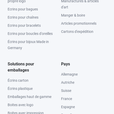
propre logo
Manufactures & articles
d'art
Ecrins pour bagues
Manger & boire
Ecrins pour chaînes
Articles promotionnels
Ecrins pour bracelets
Cartons d'expédition
Ecrins pour boucles d'oreilles
Écrins pour bijoux Made in
Germany
Solutions pour
Pays
emballages
Allemagne
Écrins carton
Autriche
Écrins plastique
Suisse
Emballages haut de gamme
France
Boites avec logo
Espagne
Boites avec impression