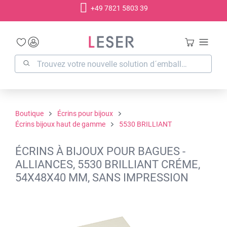
+49 7821 5803 39
tenu principal
Boutique
Écrins pour bijoux
Écrins bijoux haut de gamme
5530 BRILLIANT
ÉCRINS À BIJOUX POUR BAGUES -
ALLIANCES, 5530 BRILLIANT CRÉME,
54X48X40 MM, SANS IMPRESSION
Ignorer la galerie d'images