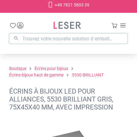
+49 7821 5803 39
tenu principal
Boutique
Écrins pour bijoux
Écrins bijoux haut de gamme
5530 BRILLIANT
ÉCRINS À BIJOUX LED POUR
ALLIANCES, 5530 BRILLIANT GRIS,
75X45X40 MM, AVEC IMPRESSION
Ignorer la galerie d'images