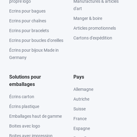
propre logo
Manufactures & articles
d'art
Ecrins pour bagues
Manger & boire
Ecrins pour chaînes
Articles promotionnels
Ecrins pour bracelets
Cartons d'expédition
Ecrins pour boucles d'oreilles
Écrins pour bijoux Made in
Germany
Solutions pour
Pays
emballages
Allemagne
Écrins carton
Autriche
Écrins plastique
Suisse
Emballages haut de gamme
France
Boites avec logo
Espagne
Boites avec impression