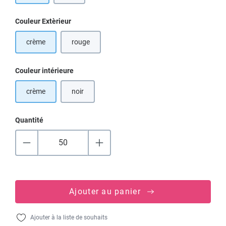
Sélectionnez
Couleur Extèrieur
crème
rouge
(Cette option n'est pas disponible pour le moment.)
Sélectionnez
Couleur intérieure
crème
noir
(Cette option n'est pas disponible pour le moment.)
Quantité
Ajouter au panier
Ajouter à la liste de souhaits