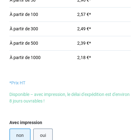
À partir de
50
2,96 €*
À partir de
100
2,57 €*
À partir de
300
2,49 €*
À partir de
500
2,39 €*
À partir de
1000
2,18 €*
*Prix HT
Disponible – avec impression, le délai d'expédition est d'environ
8 jours ouvrables !
Sélectionnez
Avec impression
non
oui