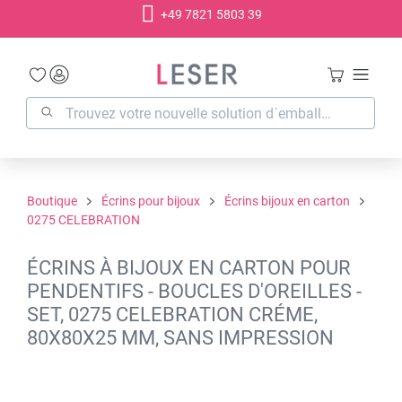
+49 7821 5803 39
tenu principal
Boutique
Écrins pour bijoux
Écrins bijoux en carton
0275 CELEBRATION
ÉCRINS À BIJOUX EN CARTON POUR
PENDENTIFS - BOUCLES D'OREILLES -
SET, 0275 CELEBRATION CRÉME,
80X80X25 MM, SANS IMPRESSION
Ignorer la galerie d'images