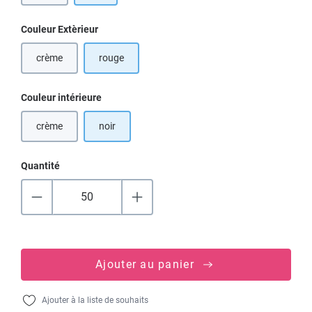
Sélectionnez
Couleur Extèrieur
crème
rouge
(Cette option n'est pas disponible pour le moment.)
Sélectionnez
Couleur intérieure
crème
noir
(Cette option n'est pas disponible pour le moment.)
Quantité
Ajouter au panier
Ajouter à la liste de souhaits