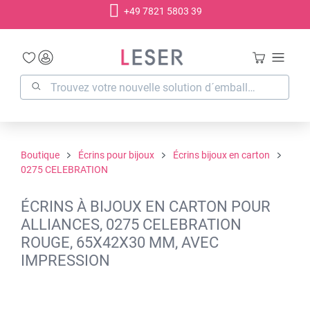
+49 7821 5803 39
tenu principal
Boutique
Écrins pour bijoux
Écrins bijoux en carton
0275 CELEBRATION
ÉCRINS À BIJOUX EN CARTON POUR
ALLIANCES, 0275 CELEBRATION
ROUGE, 65X42X30 MM, AVEC
IMPRESSION
Ignorer la galerie d'images