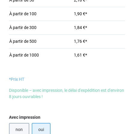
À partir de
50
2,18 €*
À partir de
100
1,90 €*
À partir de
300
1,84 €*
À partir de
500
1,76 €*
À partir de
1000
1,61 €*
*Prix HT
Disponible – avec impression, le délai d'expédition est d'environ
8 jours ouvrables !
Sélectionnez
Avec impression
non
oui