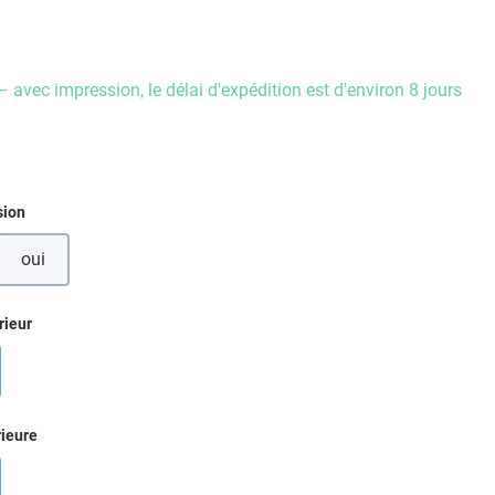
– avec impression, le délai d'expédition est d'environ 8 jours
ez
sion
oui
ez
rieur
ez
rieure