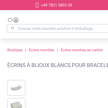
+49 7821 5803 39
recherche
Passer à la navigation principale
Boutique
Ecrins montres
Écrins montres en carton
ÉCRINS À BIJOUX BLANCS POUR BRACELE
Ignorer la galerie d'images