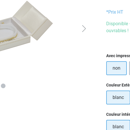
*Prix HT
Disponible 
ouvrables !
Sélectionn
Avec impres
non
Sélectionn
Couleur Extè
blanc
Sélectionn
Couleur inté
blanc