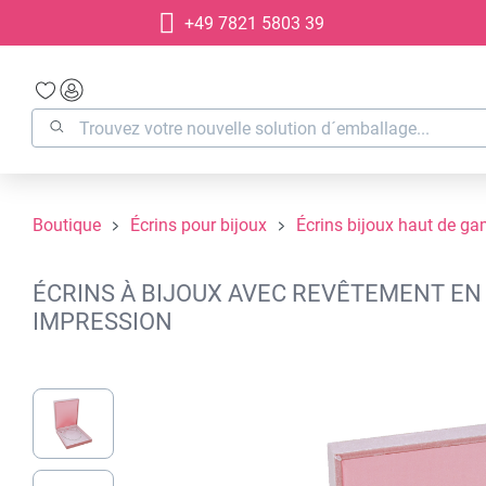
+49 7821 5803 39
recherche
Passer à la navigation principale
Boutique
Écrins pour bijoux
Écrins bijoux haut de g
ÉCRINS À BIJOUX AVEC REVÊTEMENT EN 
IMPRESSION
Ignorer la galerie d'images