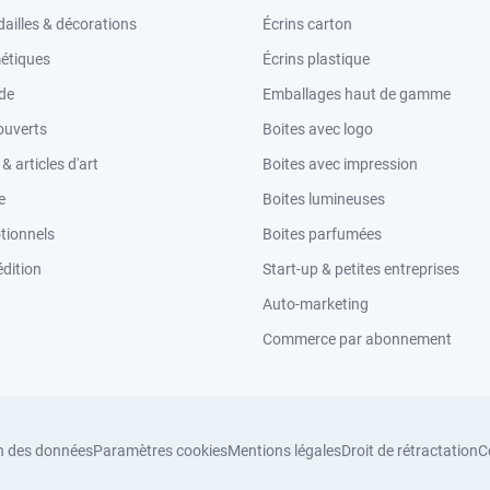
ailles & décorations
Écrins carton
étiques
Écrins plastique
ode
Emballages haut de gamme
ouverts
Boites avec logo
 articles d'art
Boites avec impression
e
Boites lumineuses
tionnels
Boites parfumées
dition
Start-up & petites entreprises
Auto-marketing
Commerce par abonnement
n des données
Paramètres cookies
Mentions légales
Droit de rétractation
C