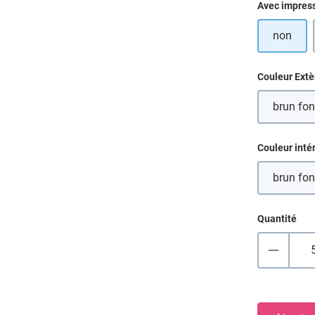
Sélectionn
Avec impres
non
Sélectionn
Couleur Extè
brun fo
(Ce
Sélectionn
Couleur inté
brun fo
(Ce
Quantité