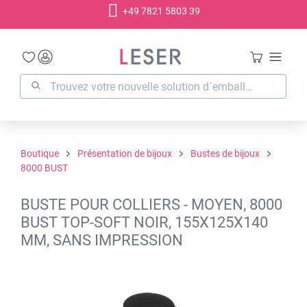
+49 7821 5803 39
tenu principal
Boutique
Présentation de bijoux
Bustes de bijoux
8000 BUST
BUSTE POUR COLLIERS - MOYEN, 8000
BUST TOP-SOFT NOIR, 155X125X140
MM, SANS IMPRESSION
Ignorer la galerie d'images