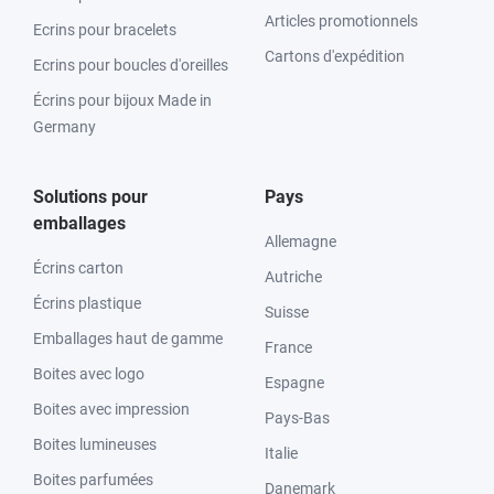
Articles promotionnels
Ecrins pour bracelets
Cartons d'expédition
Ecrins pour boucles d'oreilles
Écrins pour bijoux Made in
Germany
Solutions pour
Pays
emballages
Allemagne
Écrins carton
Autriche
Écrins plastique
Suisse
Emballages haut de gamme
France
Boites avec logo
Espagne
Boites avec impression
Pays-Bas
Boites lumineuses
Italie
Boites parfumées
Danemark