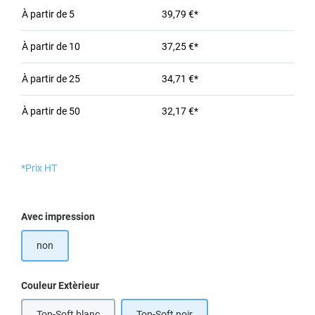
À partir de
5
39,79 €*
À partir de
10
37,25 €*
À partir de
25
34,71 €*
À partir de
50
32,17 €*
*Prix HT
Sélectionnez
Avec impression
non
Sélectionnez
Couleur Extèrieur
Top-Soft blanc
Top-Soft noir