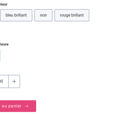
ez
rieur
bleu brillant
noir
rouge brillant
ez
rieure
r au panier