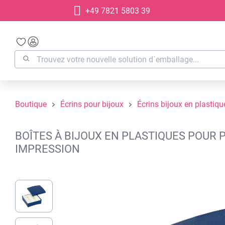
+49 7821 5803 39
recherche
Passer à la navigation principale
Boutique
Écrins pour bijoux
Écrins bijoux en plastiqu
BOÎTES À BIJOUX EN PLASTIQUES POUR P
IMPRESSION
Ignorer la galerie d'images