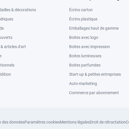
ailles & décorations
Écrins carton
étiques
Écrins plastique
ode
Emballages haut de gamme
ouverts
Boites avec logo
 articles d'art
Boites avec impression
e
Boites lumineuses
tionnels
Boites parfumées
dition
Start-up & petites entreprises
Auto-marketing
Commerce par abonnement
n des données
Paramètres cookies
Mentions légales
Droit de rétractation
C