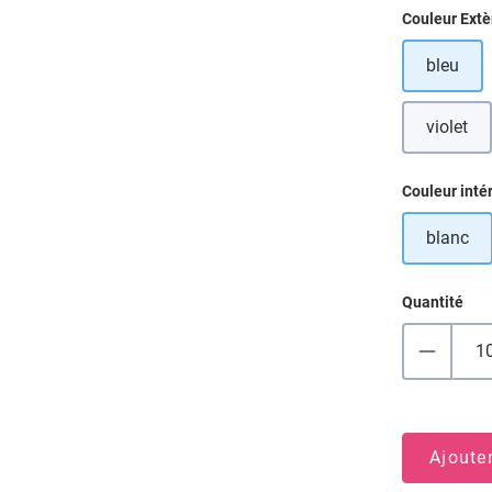
Sélectionn
Couleur Extè
bleu
violet
Sélectionn
Couleur inté
blanc
Quantité
Ajoute