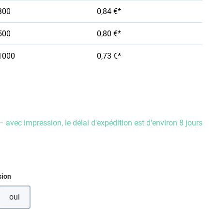
300
0,84 €*
500
0,80 €*
1000
0,73 €*
– avec impression, le délai d'expédition est d'environ 8 jours
ez
sion
oui