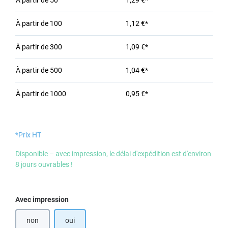
À partir de
50
1,29 €*
À partir de
100
1,12 €*
À partir de
300
1,09 €*
À partir de
500
1,04 €*
À partir de
1000
0,95 €*
*Prix HT
Disponible – avec impression, le délai d'expédition est d'environ
8 jours ouvrables !
Sélectionnez
Avec impression
non
oui