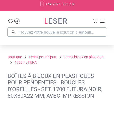
+49 7821 5803 39
tenu principal
Boutique
Écrins pour bijoux
Écrins bijoux en plastique
1700 FUTURA
BOÎTES À BIJOUX EN PLASTIQUES
POUR PENDENTIFS - BOUCLES
D'OREILLES - SET, 1700 FUTURA NOIR,
80X80X22 MM, AVEC IMPRESSION
Ignorer la galerie d'images