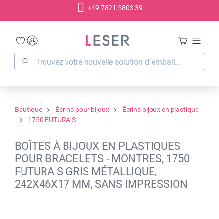
+49 7821 5803 39
tenu principal
Boutique
Écrins pour bijoux
Écrins bijoux en plastique
1750 FUTURA S
BOÎTES À BIJOUX EN PLASTIQUES
POUR BRACELETS - MONTRES, 1750
FUTURA S GRIS MÉTALLIQUE,
242X46X17 MM, SANS IMPRESSION
Ignorer la galerie d'images