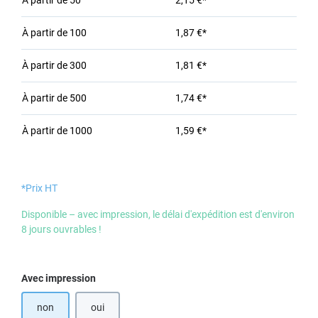
À partir de
50
2,15 €*
À partir de
100
1,87 €*
À partir de
300
1,81 €*
À partir de
500
1,74 €*
À partir de
1000
1,59 €*
*Prix HT
Disponible – avec impression, le délai d'expédition est d'environ
8 jours ouvrables !
Sélectionnez
Avec impression
non
oui