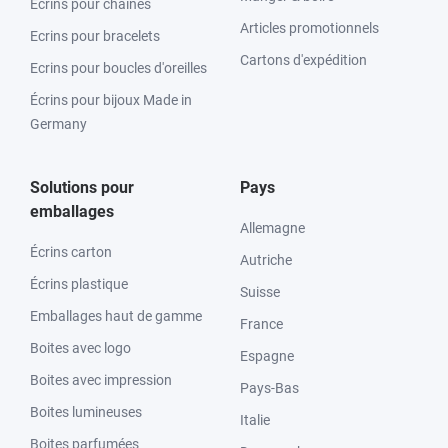
Ecrins pour chaînes
Articles promotionnels
Ecrins pour bracelets
Cartons d'expédition
Ecrins pour boucles d'oreilles
Écrins pour bijoux Made in
Germany
Solutions pour
Pays
emballages
Allemagne
Écrins carton
Autriche
Écrins plastique
Suisse
Emballages haut de gamme
France
Boites avec logo
Espagne
Boites avec impression
Pays-Bas
Boites lumineuses
Italie
Boites parfumées