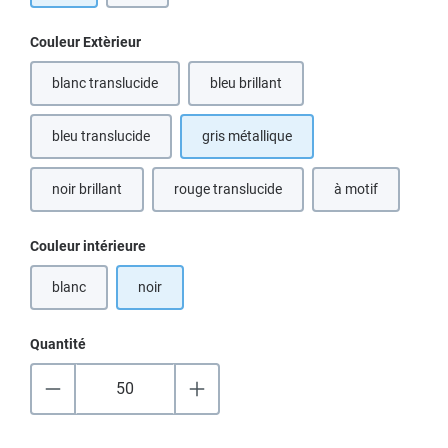
Sélectionnez
Couleur Extèrieur
blanc translucide
bleu brillant
(Cette option n'est pas disponible pour le moment.)
(Cette option n'est pas disponible po
bleu translucide
gris métallique
(Cette option n'est pas disponible pour le moment.)
noir brillant
rouge translucide
à motif
(Cette option n'est pas disponible pour l
Sélectionnez
Couleur intérieure
blanc
noir
(Cette option n'est pas disponible pour le moment.)
Quantité