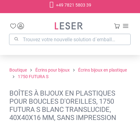
+49 7821 5803 39
tenu principal
Boutique
Écrins pour bijoux
Écrins bijoux en plastique
1750 FUTURA S
BOÎTES À BIJOUX EN PLASTIQUES
POUR BOUCLES D'OREILLES, 1750
FUTURA S BLANC TRANSLUCIDE,
40X40X16 MM, SANS IMPRESSION
Ignorer la galerie d'images