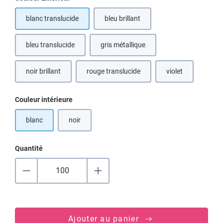
blanc translucide
bleu brillant
bleu translucide
gris métallique
(Cette option n'est pas disponible po
noir brillant
rouge translucide
violet
(Cette option n'est pas disponible pour le moment.)
Sélectionnez
Couleur intérieure
blanc
noir
(Cette option n'est pas disponible pour le moment.)
Quantité
Ajouter au panier