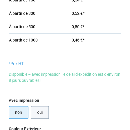
À partir de
100
0,54 €*
À partir de
300
0,52 €*
À partir de
500
0,50 €*
À partir de
1000
0,46 €*
*Prix HT
Disponible – avec impression, le délai d'expédition est d'environ
8 jours ouvrables !
Sélectionnez
Avec impression
non
oui
Sélectionnez
Couleur Extèrieur