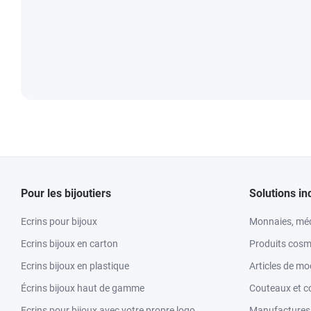
Pour les bijoutiers
Solutions in
Ecrins pour bijoux
Monnaies, méd
Ecrins bijoux en carton
Produits cosm
Ecrins bijoux en plastique
Articles de m
Écrins bijoux haut de gamme
Couteaux et c
Ecrins pour bijoux avec votre propre logo
Manufactures &