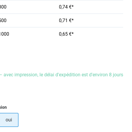
300
0,74 €*
500
0,71 €*
1000
0,65 €*
– avec impression, le délai d'expédition est d'environ 8 jours
ez
sion
oui