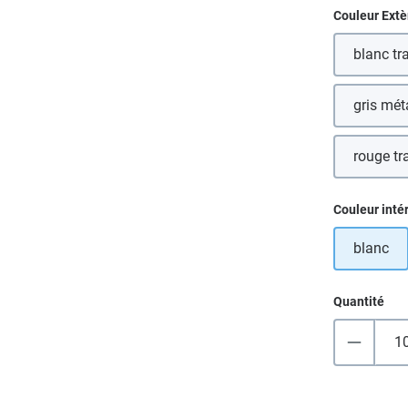
Sélectionn
Couleur Extè
blanc tr
gris mét
(
rouge tr
Sélectionn
Couleur inté
blanc
Quantité