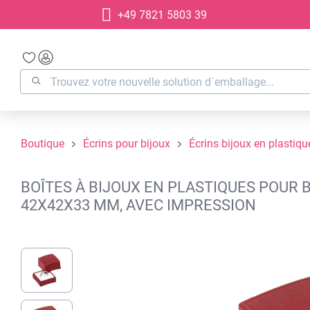
+49 7821 5803 39
recherche
Passer à la navigation principale
Boutique
Écrins pour bijoux
Écrins bijoux en plastiqu
BOÎTES À BIJOUX EN PLASTIQUES POUR B
42X42X33 MM, AVEC IMPRESSION
Ignorer la galerie d'images