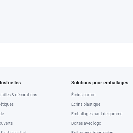
dustrielles
Solutions pour emballages
ailles & décorations
Écrins carton
étiques
Écrins plastique
ode
Emballages haut de gamme
ouverts
Boites avec logo
 articles d'art
Boites avec impression