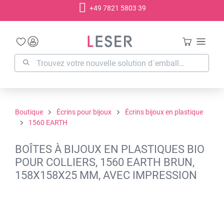
+49 7821 5803 39
tenu principal
Boutique
Écrins pour bijoux
Écrins bijoux en plastique
1560 EARTH
BOÎTES À BIJOUX EN PLASTIQUES BIO
POUR COLLIERS, 1560 EARTH BRUN,
158X158X25 MM, AVEC IMPRESSION
Ignorer la galerie d'images