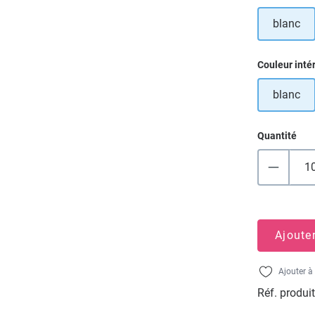
blanc
Sélectionn
Couleur inté
blanc
Quantité
Ajoute
Ajouter à 
Réf. produit