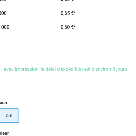
500
0,65 €*
1000
0,60 €*
– avec impression, le délai d'expédition est d'environ 8 jours
ez
sion
oui
ez
rieur