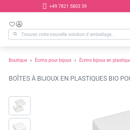
+49 7821 5803 39
recherche
Passer à la navigation principale
Boutique
Écrins pour bijoux
Écrins bijoux en plastiqu
BOÎTES À BIJOUX EN PLASTIQUES BIO PO
Ignorer la galerie d'images