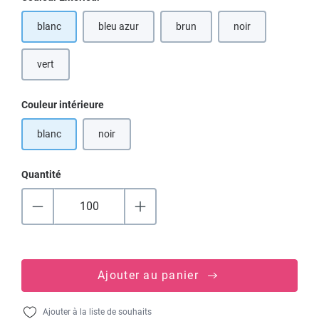
blanc
bleu azur
brun
noir
(Cette option n'est pas disponible
(Cette option n'est 
vert
Sélectionnez
Couleur intérieure
blanc
noir
(Cette option n'est pas disponible pour le moment.)
Quantité
Ajouter au panier
Ajouter à la liste de souhaits