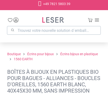
+49 7821 5803 39
tenu principal
Boutique
Écrins pour bijoux
Écrins bijoux en plastique
1560 EARTH
BOÎTES À BIJOUX EN PLASTIQUES BIO
POUR BAGUES - ALLIANCES - BOUCLES
D'OREILLES, 1560 EARTH BLANC,
40X45X30 MM, SANS IMPRESSION
Ignorer la galerie d'images