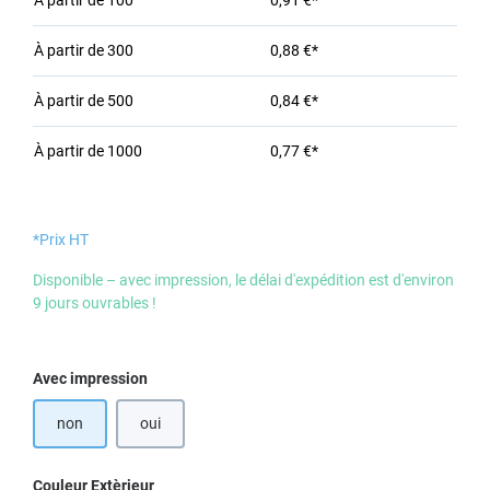
À partir de
100
0,91 €*
À partir de
300
0,88 €*
À partir de
500
0,84 €*
À partir de
1000
0,77 €*
*Prix HT
Disponible – avec impression, le délai d'expédition est d'environ
9 jours ouvrables !
Sélectionnez
Avec impression
non
oui
Sélectionnez
Couleur Extèrieur