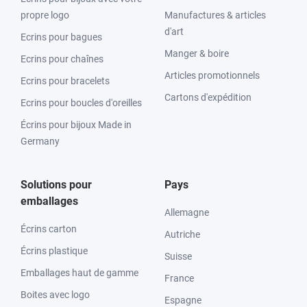
propre logo
Manufactures & articles
d'art
Ecrins pour bagues
Manger & boire
Ecrins pour chaînes
Articles promotionnels
Ecrins pour bracelets
Cartons d'expédition
Ecrins pour boucles d'oreilles
Écrins pour bijoux Made in
Germany
Solutions pour
Pays
emballages
Allemagne
Écrins carton
Autriche
Écrins plastique
Suisse
Emballages haut de gamme
France
Boites avec logo
Espagne