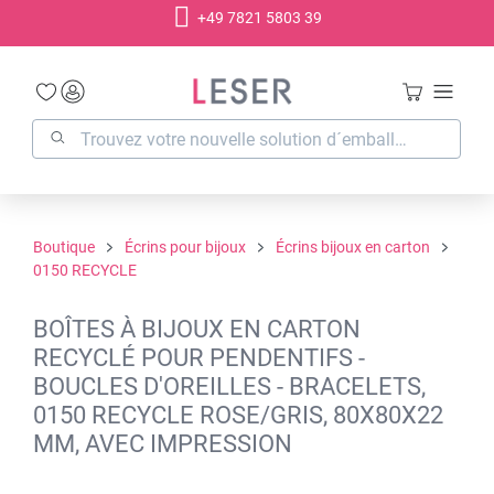
+49 7821 5803 39
tenu principal
Boutique
Écrins pour bijoux
Écrins bijoux en carton
0150 RECYCLE
BOÎTES À BIJOUX EN CARTON
RECYCLÉ POUR PENDENTIFS -
BOUCLES D'OREILLES - BRACELETS,
0150 RECYCLE ROSE/GRIS, 80X80X22
MM, AVEC IMPRESSION