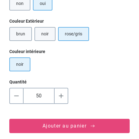
non
oui
Sélectionnez
Couleur Extèrieur
brun
noir
rose/gris
Sélectionnez
Couleur intérieure
noir
Quantité
Ajouter au panier