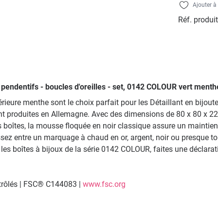
Ajouter à 
Réf. produit
ur pendentifs - boucles d'oreilles - set, 0142 COLOUR vert men
ieure menthe sont le choix parfait pour les Détaillant en bijout
t produites en Allemagne. Avec des dimensions de 80 x 80 x 22
es boîtes, la mousse floquée en noir classique assure un maintie
issez entre un marquage à chaud en or, argent, noir ou presque 
boîtes à bijoux de la série 0142 COLOUR, faites une déclaration
ntrôlés | FSC® C144083 |
www.fsc.org