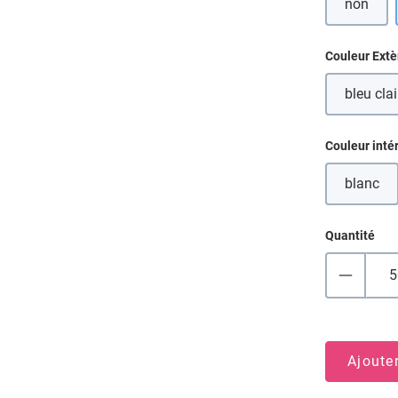
non
Sélectionn
Couleur Extè
bleu clai
(Cet
Sélectionn
Couleur inté
blanc
(Cette
Quantité
Ajoute