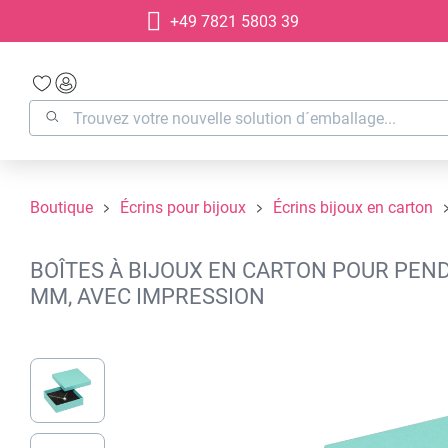
+49 7821 5803 39
recherche
Passer à la navigation principale
Boutique
Écrins pour bijoux
Écrins bijoux en carton
BOÎTES À BIJOUX EN CARTON POUR PENDE
MM, AVEC IMPRESSION
Ignorer la galerie d'images