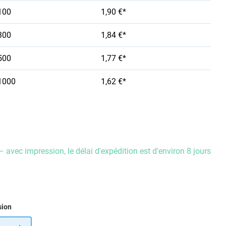
100
1,90 €*
300
1,84 €*
500
1,77 €*
1000
1,62 €*
– avec impression, le délai d'expédition est d'environ 8 jours
ez
sion